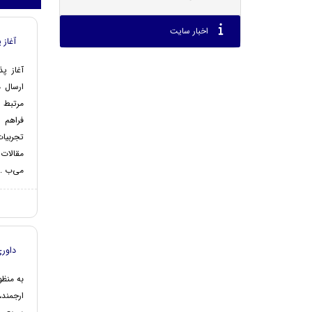
اخبار سایت
آغاز 
آغاز پذ
ارسال م
مرتبط 
فراهم ش
تجربیا
مقالات 
می‌ب ..
داور
به منظو
ارجمند،