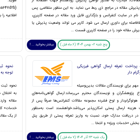
قالات، مبادرت به صدور گواهی پذیرش زودهنگام جهت استفاده از
 پذیرش مقاله در مراجع ذی ربط می نماید. به این منظور متقاضی پس
نام در سایت کنفرانس و بارگذاری فایل ورد مقاله در صفحه کاربری،
اطلاعیه را 
لافاصله برای داوری ارسال می شود. کاربر می تواند وضعیت پذیرش یا
رش مقاله خود را در صفحه کاربری قسمت ...
پنج شنبه 02 بهمن 1404 (6 ماه قبل )
بیشتر بخوانید ... !
 پرداخت تعرفه ارسال گواهی فیزیکی
نحوه ثب
رام دار
توجه به 
 مهم برای نویسندگان مقالات بدین‌وسیله
نحوه ثبت خ
اع پژوهشگران و نویسندگان محترم می‌رساند:ارسال گواهی‌نامه‌های
هولوگرام‌دار و لوح فشرده مجموعه مقالات کنفرانس‌ها صرفاً پس از
 هزینه ارسال پستی امکان‌پذیر می‌باشد.خواهشمند است به‌منظور
خدمات» کلی
در دریافت مدارک خود، نسبت به واریز تعرفه پستی از طریق پنل
از یک مقاله
 بخش «خدمات ویژه» و انتخا ...
یک شنبه 23 آذر 1404 (7 ماه قبل )
بیشتر بخوانید ... !