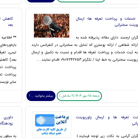
خدمات و پرداخت تعرفه ها؛ ارسال
کاهش تع
پوینت سخنرانی
بعد
ان ارجمند دارای مقاله پذیرفته شده به
** اطلاعیه 
ائه شفاهی / ارائه پوستری که تمایل به سخنرانی در کنفرانس دارند
بازخوردهای
ه ثبت خدمات و پرداخت تعرفه ها اقدام و نسبت به تکمیل و ارسال
تیمی، تعرف
ت سخنرانی به خط ایتا / تلگرام 09017242753 اقدام نمایند. ...
بعد) کاهش 
پرداخت تع
سایر نویسند
جمعه 25 مهر 1404 (9 ماه قبل )
بیشتر بخوانید ... !
خت تعرفه ها و ارسال پاورپوینت
داوری 
انی
زودهنگام
پژوهشگران گرامی به نکات زیر توجه فرمایند.1.
به منظور پ