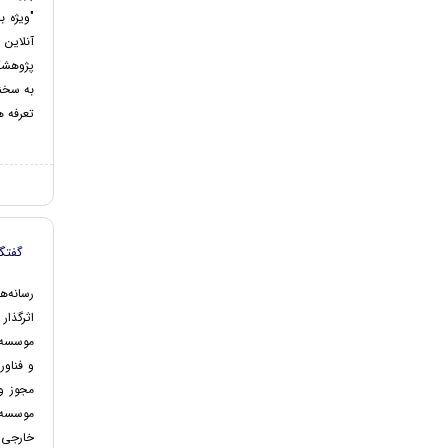
پژوهشگر
به سخن
تعرفه ها حداکثر 
گفتگو
رسانه‌ه
اثرگذا
موسسه پ
مجوز و
موسسه،
خارجی ا