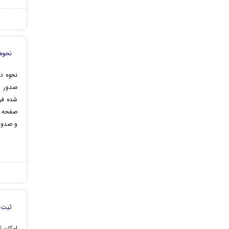
نحوه 
صفحه ک
و صدور گواهی نمایه SID
ثبت 
امکان ث