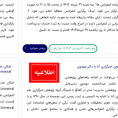
"ویژه برنامه کنفرانس ها" سه شنبه 31 تیرماه 1404 از ساعت 15 تا 21 به صورت
ارجمند، دب
آنلاین برگزار می شود. لینک برگزاری کنفرانس متعاقبا اعلام می شود. 2.
گواهی پذیر
ان ارجمند دارای مقاله پذیرفته شده به صورت ارایه شفاهی که تمایل
ربط می نما
رانی در کنفرانس دارند در اسرع وقت نسبت به ثبت خدمات و پرداخت
بارگذاری فا
تا روز یکشنبه 29 تیرماه1404 اقدام و نسبت به تکمیل ...
شود. کاربر
کاربری قسم
چهارشنبه 20 فروردین 1404 (1 سال قبل )
بیشتر بخوانید ... !
ی خبرگزاری آنا با دکتر مهدوی
niversal
ا می‌توانند در اشاعه یافته‌های پژوهشی
ر باشند عبدالمحمد مهدوی مدیرعامل
ژوهشی مدیریت مدبر در گفتگو با خبرنگار گروه پژوهش خبرگزاری علم
کنفرانس فر
و فناوری آنا، با اشاره به تاسیس و ثبت رسمی این موسسه در سال ۱۳۹۰ و با
زارت علوم، تحقیقات و فناوری گفت: یکی از محور‌های اساسنامه این
Universal را انتخاب و تعرفه مربوطه را پرداخت کنند. ...
 برگزاری کنفرانس‌های علمی و همکاری با مجامع علمی داخلی و
س ...