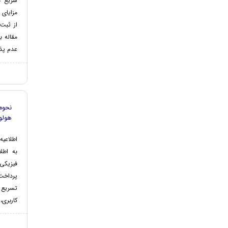
سریع م
مزایای
از ثبت 
مقاله ب
عدم پذی
نحوه
هولوگ
اطلاعیه
به اطل
فیزیکی 
پرداخت
تسریع 
کاربری،