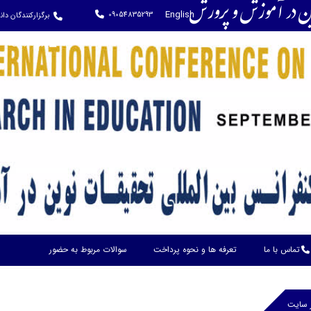
وین در آموزش و پرورش
English
09054835293
برگزارکنندگان دا
ورود کاربران
تماس با ما
تعرفه ها و نحوه پرداخت
سوالات مربوط به حضور
ر سایت