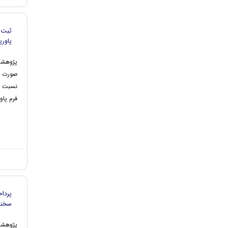
ثبت 
پاور
پژوهشگر
صورت ار
نسبت ب
فرم پاورپوین
پردا
سخنر