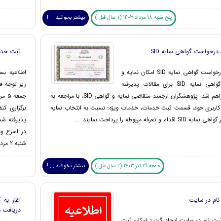
پنج شنبه 18 مرداد 1403 (1 سال قبل )
بیشتر بخوانید ... !
درخواست گواهی نمایه SID
ثبت خدم
نحوه درخواست گواهی نمایه SID امکان نمایه و
اطلاعیه بس
صدور گواهی نمایه SID برای مقالات پذیرفته
شده فراهم شد. پژوهشگران ارجمند متقاضی نمایه و گواهی SID، با مراجعه به
اربری خود، قسمت ثبت خدمات، خدمات ویژه؛ نسبت به انتخاب نمایه
 اقدام و تعرفه مربوطه را پرداخت نمایند. ...
پذیرفته شد
در اسرع و
شنبه 2 مردادماه1403 اقدا ...
جمعه 29 تیر 1403 (2 سال قبل )
بیشتر بخوانید ... !
نام در سایت
آغاز به 
دریافت م
بت نام در سایت ایجاد گردید امکان ثبت