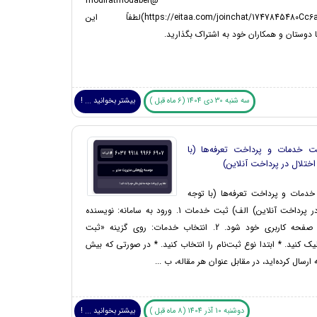
شوید: modiratmodaber@
(https://eitaa.com/joinchat/1747845480Cc6aa647d2b)لطفاً این
با دوستان و همکاران خود به اشتراک بگذارید.
سه شنبه 30 دی 1404 (6 ماه قبل )
بیشتر بخوانید ... !
ت خدمات و پرداخت تعرفه‌ها (با
اختلال در پرداخت آنلاین)
دمات و پرداخت تعرفه‌ها (با توجه
به اختلال در پرداخت آنلاین) الف) ثبت خدمات 1. ورود به سامانه: نویسنده
مقاله وارد صفحه کاربری خود شود. 2. انتخاب خدمات: روی گزینه «ثبت
ک کنید. * ابتدا نوع ثبت‌نام را انتخاب کنید. * در صورتی که بیش
 ارسال کرده‌اید، در مقابل عنوان هر مقاله، ب ...
دوشنبه 10 آذر 1404 (8 ماه قبل )
بیشتر بخوانید ... !