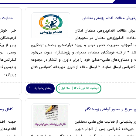
پذیرش مقالات اقدام پژوهی معلمان
حمایت وز
یرش مقالات اقدام‌پژوهی معلمان امکان
خبر خوش 
قالات اقدام‌پژوهی معلمان در محورهای
فرهیختگان 
با آموزش، مدیریت کلاس درس و بهبود فرآیندهای یاددهی–یادگیری
پس از پیگی
د. * از کلیه فرهنگیان، معلمان، مدیران و پژوهشگران دعوت می‌شود
رسمی این و
ت و دستاوردهای علمی–عملی خود را برای داوری و انتشار در مجموعه
کنفرانس‌ها
کنفرانس ارسال نمایند. * ارسال مقاله از طریق دبیرخانه کنفرانس فعال
و نهمین كن
.
پرورش ، ...
دوشنبه 15 تیر 1405 (1 ماه قبل )
بیشتر بخوانید ... !
ی سریع و صدور گواهی زودهنگام
کانال رس
ر پشتیبانی از فعالیت های علمی محققین
جهت اطلاع
 دبیرخانه کنفرانس پس از انجام داوری
اطلاعیه‌ها