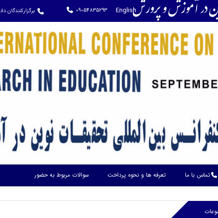
وین در آموزش و پرورش
English
09054835293
برگزارکنندگان دا
ورود کاربران
تماس با ما
تعرفه ها و نحوه پرداخت
سوالات مربوط به حضور
وعات